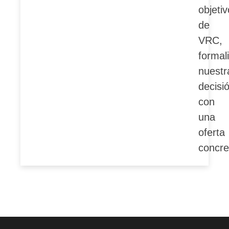
objeti
de
VRC,
formal
nuestr
decisi
con
una
oferta
concre