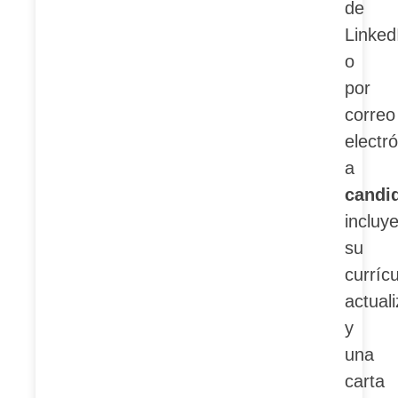
de
Linked
o
por
correo
electr
a
candi
incluy
su
curríc
actual
y
una
carta