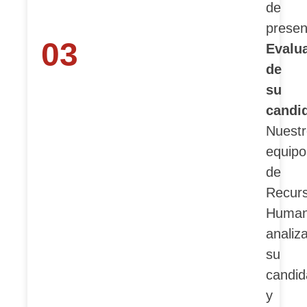
de
presen
03
Evalu
de
su
candi
Nuestr
equipo
de
Recur
Huma
analiz
su
candid
y