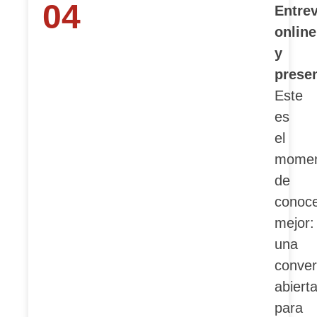
04
Entrev
online
y
prese
Este
es
el
momen
de
conoc
mejor:
una
conver
abiert
para